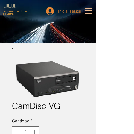
Iniciar sesión
Dispositivos Electrónicos
de Control
CamDisc VG
Cantidad
*