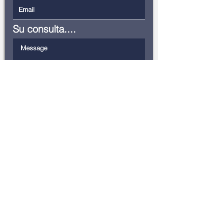
Su consulta....
Submit
HeiTel Dispositivos
Electrónicos
de Control, S.L
C/Tomas
Bretón
50-52 CP:28045
(Madrid) Spain
Tel.
+34 91 506 02 93